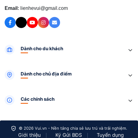
Email:
lienhevui@gmail.com
Dành cho du khách
Dành cho chủ địa điểm
Các chính sách
© 2026 Vui.vn - Nền tảng chia sẻ lưu trú và trải nghiệm.
Giới thiệu
Ký Gửi BĐS
Tuyển dụng
|
|