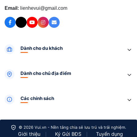
Email:
lienhevui@gmail.com
Dành cho du khách
Dành cho chủ địa điểm
Các chính sách
© 2026 Vui.vn - Nền tảng chia sẻ lưu trú và trải nghiệm.
Giới thiệu
Ký Gửi BĐS
Tuyển dụng
|
|