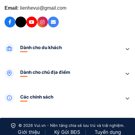
Email:
lienhevui@gmail.com
Dành cho du khách
Dành cho chủ địa điểm
Các chính sách
© 2026 Vui.vn - Nền tảng chia sẻ lưu trú và trải nghiệm.
Giới thiệu
Ký Gửi BĐS
Tuyển dụng
|
|