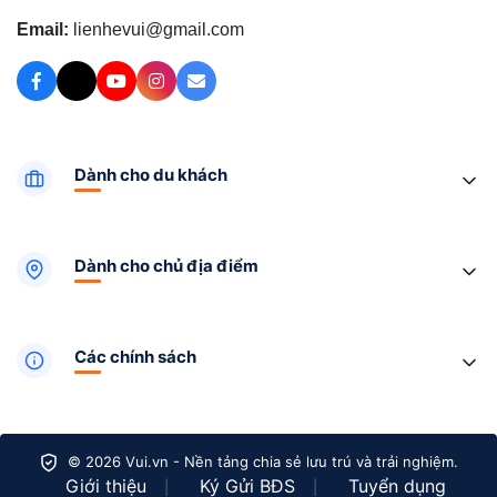
Email:
lienhevui@gmail.com
Dành cho du khách
Dành cho chủ địa điểm
Các chính sách
© 2026 Vui.vn - Nền tảng chia sẻ lưu trú và trải nghiệm.
Giới thiệu
Ký Gửi BĐS
Tuyển dụng
|
|