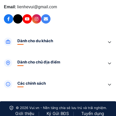
Email:
lienhevui@gmail.com
Dành cho du khách
Dành cho chủ địa điểm
Các chính sách
© 2026 Vui.vn - Nền tảng chia sẻ lưu trú và trải nghiệm.
Giới thiệu
Ký Gửi BĐS
Tuyển dụng
|
|