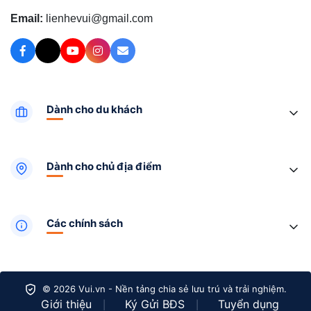
Email:
lienhevui@gmail.com
Dành cho du khách
Dành cho chủ địa điểm
Các chính sách
© 2026 Vui.vn - Nền tảng chia sẻ lưu trú và trải nghiệm.
Giới thiệu
Ký Gửi BĐS
Tuyển dụng
|
|