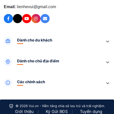
Email:
lienhevui@gmail.com
Dành cho du khách
Dành cho chủ địa điểm
Các chính sách
© 2026 Vui.vn - Nền tảng chia sẻ lưu trú và trải nghiệm.
Giới thiệu
Ký Gửi BĐS
Tuyển dụng
|
|