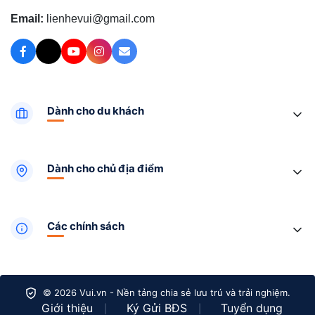
Email:
lienhevui@gmail.com
Dành cho du khách
Dành cho chủ địa điểm
Các chính sách
© 2026 Vui.vn - Nền tảng chia sẻ lưu trú và trải nghiệm.
Giới thiệu
Ký Gửi BĐS
Tuyển dụng
|
|