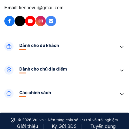
Email:
lienhevui@gmail.com
Dành cho du khách
Dành cho chủ địa điểm
Các chính sách
© 2026 Vui.vn - Nền tảng chia sẻ lưu trú và trải nghiệm.
Giới thiệu
Ký Gửi BĐS
Tuyển dụng
|
|