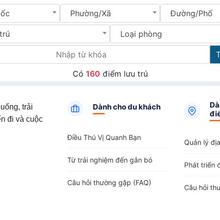
uốc
Phường/Xã
Đường/Phố
trú
Loại phòng
Có
160
điểm lưu trú
Dà
Dành cho du khách
uống, trải
đi
n đi và cuộc
Điều Thú Vị Quanh Bạn
Quản lý đị
Từ trải nghiệm đến gắn bó
Phát triển 
Câu hỏi thường gặp (FAQ)
Câu hỏi th