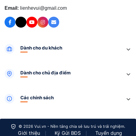
Email:
lienhevui@gmail.com
Dành cho du khách
Dành cho chủ địa điểm
Các chính sách
© 2026 Vui.vn - Nền tảng chia sẻ lưu trú và trải nghiệm.
Giới thiệu
Ký Gửi BĐS
Tuyển dụng
|
|