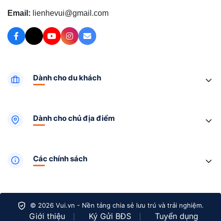
Email:
lienhevui@gmail.com
Dành cho du khách
Dành cho chủ địa điểm
Các chính sách
© 2026 Vui.vn - Nền tảng chia sẻ lưu trú và trải nghiệm.
Giới thiệu
Ký Gửi BĐS
Tuyển dụng
|
|