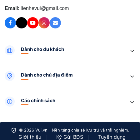
Email:
lienhevui@gmail.com
Dành cho du khách
Dành cho chủ địa điểm
Các chính sách
© 2026 Vui.vn - Nền tảng chia sẻ lưu trú và trải nghiệm.
Giới thiệu
Ký Gửi BĐS
Tuyển dụng
|
|