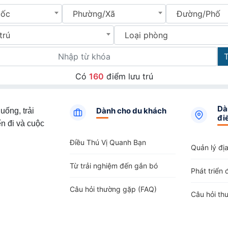
uốc
Phường/Xã
Đường/Phố
trú
Loại phòng
Có
160
điểm lưu trú
Dà
Dành cho du khách
uống, trải
đi
n đi và cuộc
Điều Thú Vị Quanh Bạn
Quản lý đị
Từ trải nghiệm đến gắn bó
Phát triển 
Câu hỏi thường gặp (FAQ)
Câu hỏi th