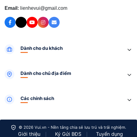
Email:
lienhevui@gmail.com
Dành cho du khách
Dành cho chủ địa điểm
Các chính sách
© 2026 Vui.vn - Nền tảng chia sẻ lưu trú và trải nghiệm.
Giới thiệu
Ký Gửi BĐS
Tuyển dụng
|
|