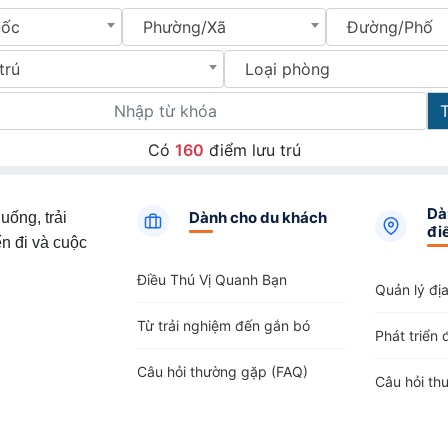
uốc
Phường/Xã
Đường/Phố
trú
Loại phòng
Có
160
điểm lưu trú
Dà
Dành cho du khách
uống, trải
đi
n đi và cuộc
Điều Thú Vị Quanh Bạn
Quản lý đị
Từ trải nghiệm đến gắn bó
Phát triển 
Câu hỏi thường gặp (FAQ)
Câu hỏi th