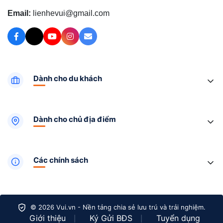
Email:
lienhevui@gmail.com
Dành cho du khách
Dành cho chủ địa điểm
Các chính sách
© 2026 Vui.vn - Nền tảng chia sẻ lưu trú và trải nghiệm.
Giới thiệu
Ký Gửi BĐS
Tuyển dụng
|
|