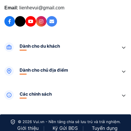
Email:
lienhevui@gmail.com
Dành cho du khách
Dành cho chủ địa điểm
Các chính sách
© 2026 Vui.vn - Nền tảng chia sẻ lưu trú và trải nghiệm.
Giới thiệu
Ký Gửi BĐS
Tuyển dụng
|
|