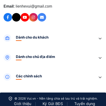
Email:
lienhevui@gmail.com
Dành cho du khách
Dành cho chủ địa điểm
Các chính sách
© 2026 Vui.vn - Nền tảng chia sẻ lưu trú và trải nghiệm.
Giới thiệu
Ký Gửi BĐS
Tuyển dụng
|
|