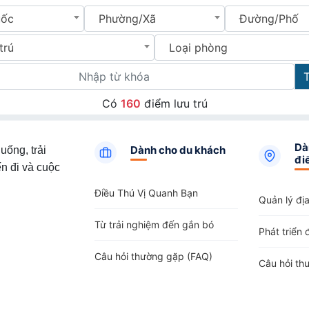
uốc
Phường/Xã
Đường/Phố
trú
Loại phòng
Có
160
điểm lưu trú
Dà
Dành cho du khách
uống, trải
đi
n đi và cuộc
Điều Thú Vị Quanh Bạn
Quản lý đị
Từ trải nghiệm đến gắn bó
Phát triển 
Câu hỏi thường gặp (FAQ)
Câu hỏi th