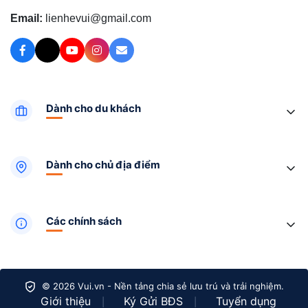
Email:
lienhevui@gmail.com
Dành cho du khách
Dành cho chủ địa điểm
Các chính sách
© 2026 Vui.vn - Nền tảng chia sẻ lưu trú và trải nghiệm.
Giới thiệu
Ký Gửi BĐS
Tuyển dụng
|
|