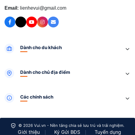
Email:
lienhevui@gmail.com
Dành cho du khách
Dành cho chủ địa điểm
Các chính sách
© 2026 Vui.vn - Nền tảng chia sẻ lưu trú và trải nghiệm.
Giới thiệu
Ký Gửi BĐS
Tuyển dụng
|
|