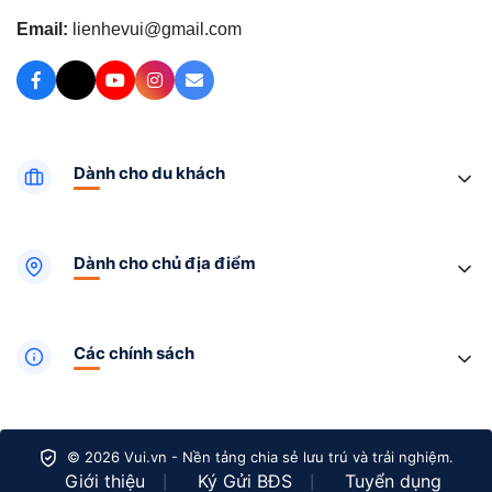
Email:
lienhevui@gmail.com
Dành cho du khách
Dành cho chủ địa điểm
Các chính sách
© 2026 Vui.vn - Nền tảng chia sẻ lưu trú và trải nghiệm.
Giới thiệu
Ký Gửi BĐS
Tuyển dụng
|
|