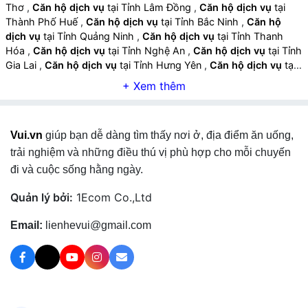
Thơ
,
Căn hộ dịch vụ
tại Tỉnh Lâm Đồng
,
Căn hộ dịch vụ
tại
Thành Phố Huế
,
Căn hộ dịch vụ
tại Tỉnh Bắc Ninh
,
Căn hộ
dịch vụ
tại Tỉnh Quảng Ninh
,
Căn hộ dịch vụ
tại Tỉnh Thanh
Hóa
,
Căn hộ dịch vụ
tại Tỉnh Nghệ An
,
Căn hộ dịch vụ
tại Tỉnh
Gia Lai
,
Căn hộ dịch vụ
tại Tỉnh Hưng Yên
,
Căn hộ dịch vụ
tại
Tỉnh An Giang
,
Căn hộ dịch vụ
tại Tỉnh Tây Ninh
,
Căn hộ dịch
vụ
tại Tỉnh Thái Nguyên
,
Căn hộ dịch vụ
tại Tỉnh Lào Cai
,
Căn
hộ dịch vụ
tại Tỉnh Quảng Ngãi
,
Căn hộ dịch vụ
tại Tỉnh Cà
Mau
,
Căn hộ dịch vụ
tại Tỉnh Vĩnh Long
,
Căn hộ dịch vụ
tại
Vui.vn
giúp bạn dễ dàng tìm thấy nơi ở, địa điểm ăn uống,
Tỉnh Ninh Bình
,
Căn hộ dịch vụ
tại Tỉnh Phú Thọ
,
Căn hộ dịch
vụ
tại Tỉnh Hà Tĩnh
,
Căn hộ dịch vụ
tại Tỉnh Đồng Tháp
,
Căn
trải nghiệm và những điều thú vị phù hợp cho mỗi chuyến
hộ dịch vụ
tại Tỉnh Quảng Trị
,
Căn hộ dịch vụ
tại Tỉnh Sơn La
,
đi và cuộc sống hằng ngày.
Căn hộ dịch vụ
tại Tỉnh Tuyên Quang
,
Căn hộ dịch vụ
tại Tỉnh
Điện Biên
,
Căn hộ dịch vụ
tại Tỉnh Lai Châu
,
Căn hộ dịch vụ
tại
Quản lý bởi:
1Ecom Co.,Ltd
Tỉnh Lạng Sơn
,
Căn hộ dịch vụ
tại Tỉnh Cao Bằng
,
Email:
lienhevui@gmail.com