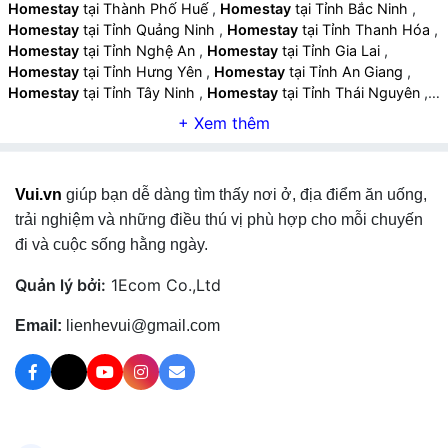
Homestay
tại Thành Phố Huế
,
Homestay
tại Tỉnh Bắc Ninh
,
Homestay
tại Tỉnh Quảng Ninh
,
Homestay
tại Tỉnh Thanh Hóa
,
Homestay
tại Tỉnh Nghệ An
,
Homestay
tại Tỉnh Gia Lai
,
Homestay
tại Tỉnh Hưng Yên
,
Homestay
tại Tỉnh An Giang
,
Homestay
tại Tỉnh Tây Ninh
,
Homestay
tại Tỉnh Thái Nguyên
,
Homestay
tại Tỉnh Lào Cai
,
Homestay
tại Tỉnh Quảng Ngãi
,
Homestay
tại Tỉnh Cà Mau
,
Homestay
tại Tỉnh Vĩnh Long
,
Homestay
tại Tỉnh Ninh Bình
,
Homestay
tại Tỉnh Phú Thọ
,
Homestay
tại Tỉnh Hà Tĩnh
,
Homestay
tại Tỉnh Đồng Tháp
,
Vui.vn
giúp bạn dễ dàng tìm thấy nơi ở, địa điểm ăn uống,
Homestay
tại Tỉnh Quảng Trị
,
Homestay
tại Tỉnh Sơn La
,
Homestay
tại Tỉnh Tuyên Quang
,
Homestay
tại Tỉnh Điện Biên
,
trải nghiệm và những điều thú vị phù hợp cho mỗi chuyến
Homestay
tại Tỉnh Lai Châu
,
Homestay
tại Tỉnh Lạng Sơn
,
đi và cuộc sống hằng ngày.
Homestay
tại Tỉnh Cao Bằng
,
Quản lý bởi:
1Ecom Co.,Ltd
Email:
lienhevui@gmail.com