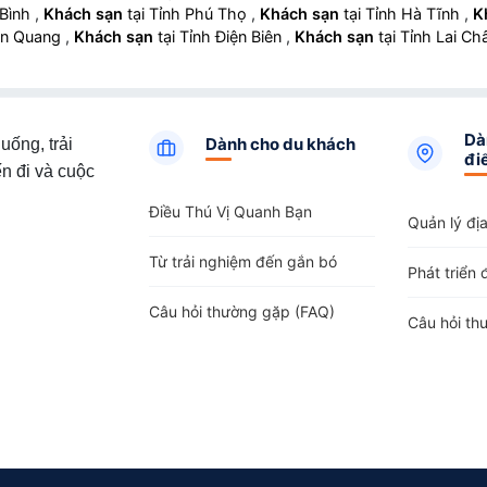
 Bình
,
Khách sạn
tại Tỉnh Phú Thọ
,
Khách sạn
tại Tỉnh Hà Tĩnh
,
K
yên Quang
,
Khách sạn
tại Tỉnh Điện Biên
,
Khách sạn
tại Tỉnh Lai C
Dà
Dành cho du khách
uống, trải
đi
n đi và cuộc
Điều Thú Vị Quanh Bạn
Quản lý đị
Từ trải nghiệm đến gắn bó
Phát triển 
Câu hỏi thường gặp (FAQ)
Câu hỏi th