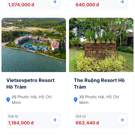
1,074,000 đ
640,000 đ
Vietsovpetro Resort
The Ruộng Resort Hồ
Hồ Tràm
Tràm
Xã Phước Hải, Hồ Chí
Xã Phước Hải, Hồ Chí
Minh
Minh
Giá từ
Giá từ
1,184,000 đ
663,440 đ