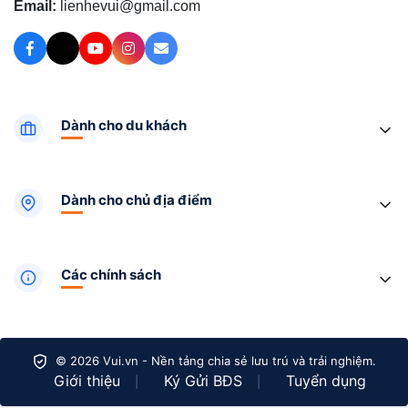
Email:
lienhevui@gmail.com
Dành cho du khách
Dành cho chủ địa điểm
Các chính sách
© 2026 Vui.vn - Nền tảng chia sẻ lưu trú và trải nghiệm.
Giới thiệu
Ký Gửi BĐS
Tuyển dụng
|
|