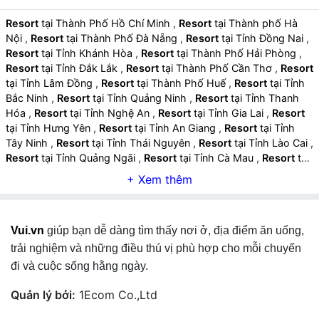
Resort
tại Thành Phố Hồ Chí Minh
,
Resort
tại Thành phố Hà
Nội
,
Resort
tại Thành Phố Đà Nẵng
,
Resort
tại Tỉnh Đồng Nai
,
Resort
tại Tỉnh Khánh Hòa
,
Resort
tại Thành Phố Hải Phòng
,
Resort
tại Tỉnh Đắk Lắk
,
Resort
tại Thành Phố Cần Thơ
,
Resort
tại Tỉnh Lâm Đồng
,
Resort
tại Thành Phố Huế
,
Resort
tại Tỉnh
Bắc Ninh
,
Resort
tại Tỉnh Quảng Ninh
,
Resort
tại Tỉnh Thanh
Hóa
,
Resort
tại Tỉnh Nghệ An
,
Resort
tại Tỉnh Gia Lai
,
Resort
tại Tỉnh Hưng Yên
,
Resort
tại Tỉnh An Giang
,
Resort
tại Tỉnh
Tây Ninh
,
Resort
tại Tỉnh Thái Nguyên
,
Resort
tại Tỉnh Lào Cai
,
Resort
tại Tỉnh Quảng Ngãi
,
Resort
tại Tỉnh Cà Mau
,
Resort
tại
Tỉnh Vĩnh Long
,
Resort
tại Tỉnh Ninh Bình
,
Resort
tại Tỉnh Phú
Thọ
,
Resort
tại Tỉnh Hà Tĩnh
,
Resort
tại Tỉnh Đồng Tháp
,
Resort
tại Tỉnh Quảng Trị
,
Resort
tại Tỉnh Sơn La
,
Resort
tại
Tỉnh Tuyên Quang
,
Resort
tại Tỉnh Điện Biên
,
Resort
tại Tỉnh Lai
Vui.vn
giúp bạn dễ dàng tìm thấy nơi ở, địa điểm ăn uống,
Châu
,
Resort
tại Tỉnh Lạng Sơn
,
Resort
tại Tỉnh Cao Bằng
,
trải nghiệm và những điều thú vị phù hợp cho mỗi chuyến
đi và cuộc sống hằng ngày.
Quản lý bởi:
1Ecom Co.,Ltd