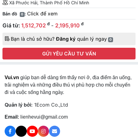
Xã Phước Hải, Thành Phố Hồ Chí Minh
Click để xem
Bản đồ
:
0
đ
đ
Giá từ:
1,512,702
-
2,195,910
Bạn là chủ sở hữu?
Đăng ký
quản lý ngay
0
GỬI YÊU CẦU TƯ VẤN
Vui.vn
giúp bạn dễ dàng tìm thấy nơi ở, địa điểm ăn uống,
trải nghiệm và những điều thú vị phù hợp cho mỗi chuyến
đi và cuộc sống hằng ngày.
Quản lý bởi:
1Ecom Co.,Ltd
Email:
lienhevui@gmail.com