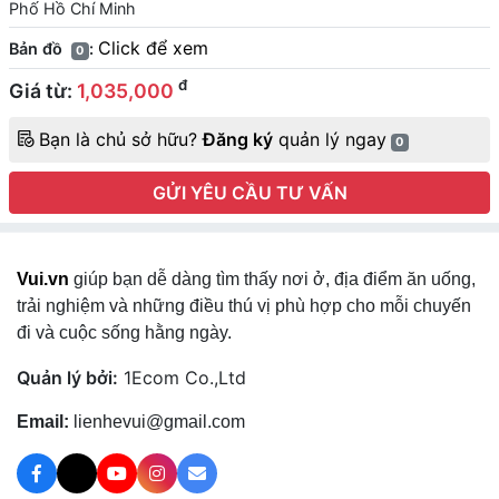
Phố Hồ Chí Minh
Click để xem
Bản đồ
:
0
đ
Giá từ:
1,035,000
Bạn là chủ sở hữu?
Đăng ký
quản lý ngay
0
GỬI YÊU CẦU TƯ VẤN
Vui.vn
giúp bạn dễ dàng tìm thấy nơi ở, địa điểm ăn uống,
trải nghiệm và những điều thú vị phù hợp cho mỗi chuyến
đi và cuộc sống hằng ngày.
Quản lý bởi:
1Ecom Co.,Ltd
Email:
lienhevui@gmail.com