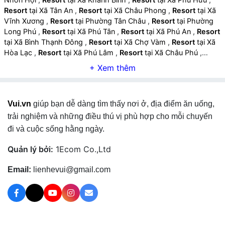
Resort
tại Xã Tân An
,
Resort
tại Xã Châu Phong
,
Resort
tại Xã
Vĩnh Xương
,
Resort
tại Phường Tân Châu
,
Resort
tại Phường
Long Phú
,
Resort
tại Xã Phú Tân
,
Resort
tại Xã Phú An
,
Resort
tại Xã Bình Thạnh Đông
,
Resort
tại Xã Chợ Vàm
,
Resort
tại Xã
Hòa Lạc
,
Resort
tại Xã Phú Lâm
,
Resort
tại Xã Châu Phú
,
Resort
tại Xã Mỹ Đức
,
Resort
tại Xã Vĩnh Thạnh Trung
,
Resort
tại Xã Bình Mỹ
,
Resort
tại Xã Thạnh Mỹ Tây
,
Resort
tại Xã An
Cư
,
Resort
tại Xã Núi Cấm
,
Resort
tại Phường Tịnh Biên
,
Resort
tại Phường Thới Sơn
,
Resort
tại Phường Chi Lăng
,
Vui.vn
giúp bạn dễ dàng tìm thấy nơi ở, địa điểm ăn uống,
Resort
tại Xã Ba Chúc
,
Resort
tại Xã Tri Tôn
,
Resort
tại Xã Ô
Lâm
,
Resort
tại Xã Cô Tô
,
Resort
tại Xã Vĩnh Gia
,
Resort
tại Xã
trải nghiệm và những điều thú vị phù hợp cho mỗi chuyến
An Châu
,
Resort
tại Xã Bình Hòa
,
Resort
tại Xã Cần Đăng
,
đi và cuộc sống hằng ngày.
Resort
tại Xã Vĩnh Hanh
,
Resort
tại Xã Vĩnh An
,
Resort
tại Xã
Chợ Mới
,
Resort
tại Xã Cù Lao Giêng
,
Resort
tại Xã Hội An
,
Quản lý bởi:
1Ecom Co.,Ltd
Resort
tại Xã Long Điền
,
Resort
tại Xã Nhơn Mỹ
,
Resort
tại Xã
Long Kiến
,
Resort
tại Xã Thoại Sơn
,
Resort
tại Xã Óc Eo
,
Email:
lienhevui@gmail.com
Resort
tại Xã Định Mỹ
,
Resort
tại Xã Phú Hòa
,
Resort
tại Xã
Vĩnh Trạch
,
Resort
tại Xã Tây Phú
,
Resort
tại Xã Vĩnh Bình
,
Resort
tại Xã Vĩnh Thuận
,
Resort
tại Xã Vĩnh Phong
,
Resort
tại
Xã Vĩnh Hòa
,
Resort
tại Xã U Minh Thượng
,
Resort
tại Xã Đông
Hòa
,
Resort
tại Xã Tân Thạnh
,
Resort
tại Xã Đông Hưng
,