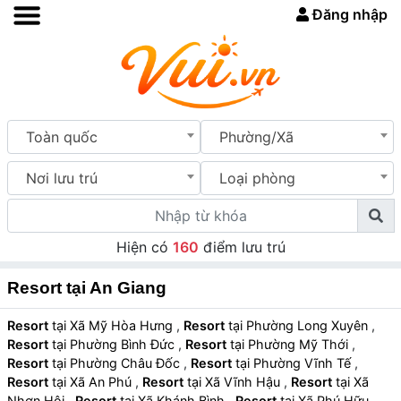
Đăng nhập
Toàn quốc
Phường/Xã
Nơi lưu trú
Loại phòng
Hiện có
160
điểm lưu trú
Resort tại An Giang
Resort
tại Xã Mỹ Hòa Hưng
,
Resort
tại Phường Long Xuyên
,
Resort
tại Phường Bình Đức
,
Resort
tại Phường Mỹ Thới
,
Resort
tại Phường Châu Đốc
,
Resort
tại Phường Vĩnh Tế
,
Resort
tại Xã An Phú
,
Resort
tại Xã Vĩnh Hậu
,
Resort
tại Xã
Nhơn Hội
,
Resort
tại Xã Khánh Bình
,
Resort
tại Xã Phú Hữu
,