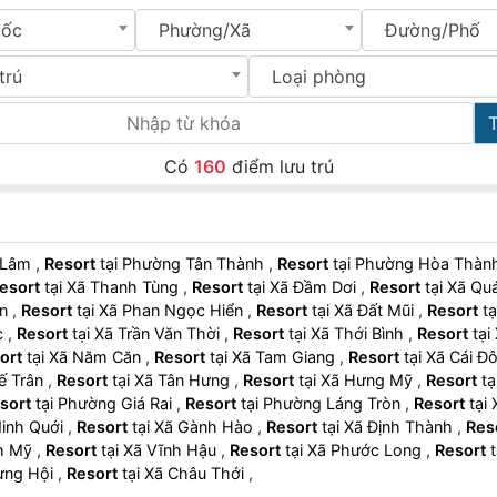
uốc
Phường/Xã
Đường/Phố
trú
Loại phòng
Có
160
điểm lưu trú
n Lâm
,
Resort
tại Phường Tân Thành
,
Resort
tại Phường Hòa Thà
esort
tại Xã Thanh Tùng
,
Resort
tại Xã Đầm Dơi
,
Resort
tại Xã
An
,
Resort
tại Xã Phan Ngọc Hiển
,
Resort
tại Xã Đất Mũi
,
Resort
ốc
,
Resort
tại Xã Trần Văn Thời
,
Resort
tại Xã Thới Bình
,
Resort
ort
tại Xã Năm Căn
,
Resort
tại Xã Tam Giang
,
Resort
tại Xã Cái
hế Trân
,
Resort
tại Xã Tân Hưng
,
Resort
tại Xã Hưng Mỹ
,
Resort
sort
tại Phường Giá Rai
,
Resort
tại Phường Láng Tròn
,
Resort
ã Ninh Quới
,
Resort
tại Xã Gành Hào
,
Resort
tại Xã Định Thành
,
Res
ĩnh Mỹ
,
Resort
tại Xã Vĩnh Hậu
,
Resort
tại Xã Phước Long
,
Resort
 Hưng Hội
,
Resort
tại Xã Châu Thới
,