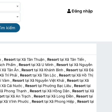
Đăng nhập
Tìm kiếm
nh
,
Resort
tại Xã Tân Thuận
,
Resort
tại Xã Tân Tiến
,
 Quách Phẩm
,
Resort
tại Xã U Minh
,
Resort
tại Xã Nguyễn
tại Xã Tân Ân
,
Resort
tại Xã Khánh Bình
,
Resort
tại Xã Đá
tại Xã Trí Phải
,
Resort
tại Xã Tân Lộc
,
Resort
tại Xã Hồ Thị
 Đôi Vàm
,
Resort
tại Xã Nguyễn Việt Khái
,
Resort
tại Xã
tại Xã Cái Nước
,
Resort
tại Phường Bạc Liêu
,
Resort
tại
tại Xã Phong Thạnh
,
Resort
tại Xã Hồng Dân
,
Resort
tại Xã
ort
tại Xã An Trạch
,
Resort
tại Xã Long Điền
,
Resort
tại
tại Xã Vĩnh Phước
,
Resort
tại Xã Phong Hiệp
,
Resort
tại