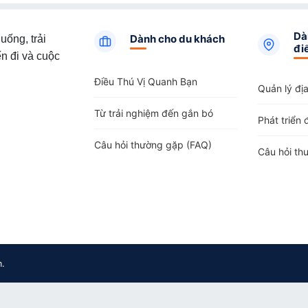
Dà
Dành cho du khách
uống, trải
đi
n đi và cuộc
Điều Thú Vị Quanh Bạn
Quản lý đị
Từ trải nghiệm đến gắn bó
Phát triển 
Câu hỏi thường gặp (FAQ)
Câu hỏi th
m.