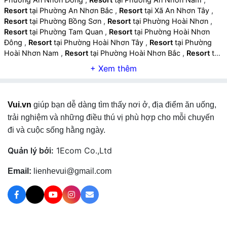
Resort
tại Phường An Nhơn Bắc
,
Resort
tại Xã An Nhơn Tây
,
Resort
tại Phường Bồng Sơn
,
Resort
tại Phường Hoài Nhơn
,
Resort
tại Phường Tam Quan
,
Resort
tại Phường Hoài Nhơn
Đông
,
Resort
tại Phường Hoài Nhơn Tây
,
Resort
tại Phường
Hoài Nhơn Nam
,
Resort
tại Phường Hoài Nhơn Bắc
,
Resort
tại
Xã Phù Cát
,
Resort
tại Xã Xuân An
,
Resort
tại Xã Ngô Mây
,
Resort
tại Xã Cát Tiến
,
Resort
tại Xã Đề Gi
,
Resort
tại Xã Hòa
Hội
,
Resort
tại Xã Hội Sơn
,
Resort
tại Xã Phù Mỹ
,
Resort
tại Xã
An Lương
,
Resort
tại Xã Bình Dương
,
Resort
tại Xã Phù Mỹ
Vui.vn
giúp bạn dễ dàng tìm thấy nơi ở, địa điểm ăn uống,
Đông
,
Resort
tại Xã Phù Mỹ Tây
,
Resort
tại Xã Phù Mỹ Nam
,
Resort
tại Xã Phù Mỹ Bắc
,
Resort
tại Xã Tuy Phước
,
Resort
tại
trải nghiệm và những điều thú vị phù hợp cho mỗi chuyến
Xã Tuy Phước Đông
,
Resort
tại Xã Tuy Phước Tây
,
Resort
tại
đi và cuộc sống hằng ngày.
Xã Tuy Phước Bắc
,
Resort
tại Xã Tây Sơn
,
Resort
tại Xã Bình
Khê
,
Resort
tại Xã Bình Phú
,
Resort
tại Xã Bình Hiệp
,
Resort
Quản lý bởi:
1Ecom Co.,Ltd
tại Xã Bình An
,
Resort
tại Xã Hoài Ân
,
Resort
tại Xã Ân Tường
,
Resort
tại Xã Kim Sơn
,
Resort
tại Xã Vạn Đức
,
Resort
tại Xã Ân
Email:
lienhevui@gmail.com
Hảo
,
Resort
tại Xã Vân Canh
,
Resort
tại Xã Canh Vinh
,
Resort
tại Xã Canh Liên
,
Resort
tại Xã Vĩnh Thạnh
,
Resort
tại Xã Vĩnh
Thịnh
,
Resort
tại Xã Vĩnh Quang
,
Resort
tại Xã Vĩnh Sơn
,
Resort
tại Xã An Hòa
,
Resort
tại Xã An Lão
,
Resort
tại Xã An
Vinh
,
Resort
tại Xã An Toàn
,
Resort
tại Phường Pleiku
,
Resort