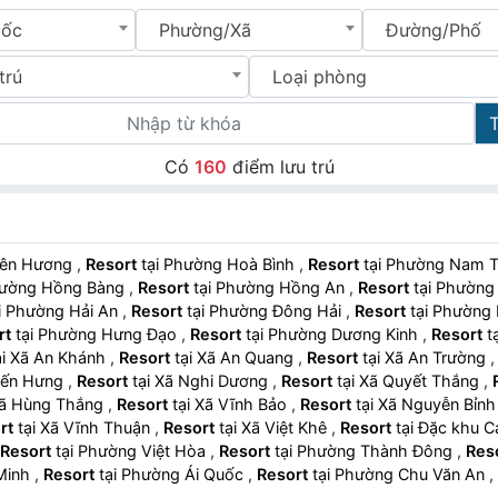
uốc
Phường/Xã
Đường/Phố
trú
Loại phòng
Có
160
điểm lưu trú
Thiên Hương
,
Resort
tại Phường Hoà Bình
,
Resort
tại Phường Nam 
i Phường Hồng Bàng
,
Resort
tại Phường Hồng An
,
Resort
tại Phườ
tại Phường Hải An
,
Resort
tại Phường Đông Hải
,
Resort
tại Phườn
rt
tại Phường Hưng Đạo
,
Resort
tại Phường Dương Kinh
,
Resort
tại Xã An Khánh
,
Resort
tại Xã An Quang
,
Resort
tại Xã An Trường
ã Kiến Hưng
,
Resort
tại Xã Nghi Dương
,
Resort
tại Xã Quyết Thắng
,
ại Xã Hùng Thắng
,
Resort
tại Xã Vĩnh Bảo
,
Resort
tại Xã Nguyễn Bỉ
rt
tại Xã Vĩnh Thuận
,
Resort
tại Xã Việt Khê
,
Resort
tại Đặc khu 
Resort
tại Phường Việt Hòa
,
Resort
tại Phường Thành Đông
,
Res
 Minh
,
Resort
tại Phường Ái Quốc
,
Resort
tại Phường Chu Văn An
,
ại Phường Trần Nhân Tông
,
Resort
tại Phường Lê Đại Hành
,
Resort