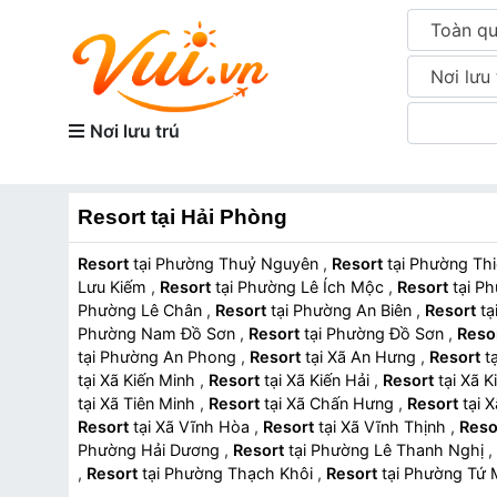
Toàn q
Nơi lưu 
Nơi lưu trú
Resort tại Hải Phòng
Resort
tại Phường Thuỷ Nguyên
,
Resort
tại Phường 
Lưu Kiếm
,
Resort
tại Phường Lê Ích Mộc
,
Resort
tạ
Phường Lê Chân
,
Resort
tại Phường An Biên
,
Resort
Phường Nam Đồ Sơn
,
Resort
tại Phường Đồ Sơn
,
Reso
tại Phường An Phong
,
Resort
tại Xã An Hưng
,
Resort
tại Xã Kiến Minh
,
Resort
tại Xã Kiến Hải
,
Resort
tại X
tại Xã Tiên Minh
,
Resort
tại Xã Chấn Hưng
,
Resort
t
Resort
tại Xã Vĩnh Hòa
,
Resort
tại Xã Vĩnh Thịnh
,
Reso
Phường Hải Dương
,
Resort
tại Phường Lê Thanh Nghị
,
,
Resort
tại Phường Thạch Khôi
,
Resort
tại Phường Tứ
Hưng Đạo
,
Resort
tại Phường Nguyễn Trãi
,
Resort
t