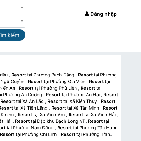
Đăng nhập
Tìm kiếm
Triệu
,
Resort
tại Phường Bạch Đằng
,
Resort
tại Phường
ng Ngô Quyền
,
Resort
tại Phường Gia Viên
,
Resort
tại
g Kiến An
,
Resort
tại Phường Phù Liễn
,
Resort
tại
tại Phường An Dương
,
Resort
tại Phường An Hải
,
Resort
,
Resort
tại Xã An Lão
,
Resort
tại Xã Kiến Thụy
,
Resort
Resort
tại Xã Tiên Lãng
,
Resort
tại Xã Tân Minh
,
Resort
nh Khiêm
,
Resort
tại Xã Vĩnh Am
,
Resort
tại Xã Vĩnh Hải
,
Cát Hải
,
Resort
tại Đặc khu Bạch Long Vĩ
,
Resort
tại
ort
tại Phường Nam Đồng
,
Resort
tại Phường Tân Hưng
Resort
tại Phường Chí Linh
,
Resort
tại Phường Trần
tại Phường Kinh Môn
,
Resort
tại Phường Nguyễn Đại