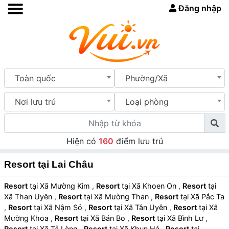
Đăng nhập
Toàn quốc
Phường/Xã
Nơi lưu trú
Loại phòng
Hiện có
160
điểm lưu trú
Resort tại Lai Châu
Resort
tại Xã Mường Kim
,
Resort
tại Xã Khoen On
,
Resort
tại
Xã Than Uyên
,
Resort
tại Xã Mường Than
,
Resort
tại Xã Pắc Ta
,
Resort
tại Xã Nậm Sỏ
,
Resort
tại Xã Tân Uyên
,
Resort
tại Xã
Mường Khoa
,
Resort
tại Xã Bản Bo
,
Resort
tại Xã Bình Lư
,
Resort
tại Xã Tả Lèng
,
Resort
tại Xã Khun Há
,
Resort
tại