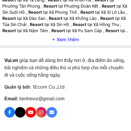
Phường Tân Phong
,
Resort
tại Phường Đoàn Kết
,
Resort
tại Xã
Sin Suối Hồ
,
Resort
tại Xã Phong Thổ
,
Resort
tại Xã Sì Lở Lầu
,
Resort
tại Xã Dào San
,
Resort
tại Xã Khổng Lào
,
Resort
tại Xã
Tủa Sín Chải
,
Resort
tại Xã Sìn Hồ
,
Resort
tại Xã Hồng Thu
,
Resort
tại Xã Nậm Tăm
,
Resort
tại Xã Pu Sam Cáp
,
Resort
tại
Xã Nậm Cuổi
,
Resort
tại Xã Nậm Mạ
,
Resort
tại Xã Lê Lợi
,
Resort
tại Xã Nậm Hàng
,
Resort
tại Xã Mường Mô
,
Resort
tại
Xã Hua Bum
,
Resort
tại Xã Pa Tần
,
Resort
tại Xã Bum Nưa
,
Resort
tại Xã Bum Tở
,
Resort
tại Xã Mường Tè
,
Resort
tại Xã
Vui.vn
giúp bạn dễ dàng tìm thấy nơi ở, địa điểm ăn uống,
Thu Lũm
,
Resort
tại Xã Pa Ủ
,
Resort
tại Xã Tà Tổng
,
Resort
tại
Xã Mù Cả
,
trải nghiệm và những điều thú vị phù hợp cho mỗi chuyến
đi và cuộc sống hằng ngày.
Quản lý bởi:
1Ecom Co.,Ltd
Email:
lienhevui@gmail.com