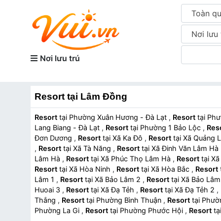
Toàn q
Nơi lưu 
Nơi lưu trú
Resort tại Lâm Đồng
Resort
tại Phường Xuân Hương - Đà Lạt
,
Resort
tại 
Lang Biang - Đà Lạt
,
Resort
tại Phường 1 Bảo Lộc
,
Res
Đơn Dương
,
Resort
tại Xã Ka Đô
,
Resort
tại Xã Quảng
,
Resort
tại Xã Tà Năng
,
Resort
tại Xã Đinh Văn Lâm Hà
Lâm Hà
,
Resort
tại Xã Phúc Thọ Lâm Hà
,
Resort
tại
Resort
tại Xã Hòa Ninh
,
Resort
tại Xã Hòa Bắc
,
Resort
Lâm 1
,
Resort
tại Xã Bảo Lâm 2
,
Resort
tại Xã Bảo Lâ
Huoai 3
,
Resort
tại Xã Đạ Tẻh
,
Resort
tại Xã Đạ Tẻh 2
,
Thắng
,
Resort
tại Phường Bình Thuận
,
Resort
tại Ph
Phường La Gi
,
Resort
tại Phường Phước Hội
,
Resort
Resort
tại Xã Phan Rí Cửa
,
Resort
tại Xã Bắc Bình
,
Reso