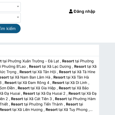
Đăng nhập
Tìm kiếm
t
tại Phường Xuân Trường - Đà Lạt
,
Resort
tại Phường
tại Phường B'Lao
,
Resort
tại Xã Lạc Dương
,
Resort
tại Xã
Xã Đức Trọng
,
Resort
tại Xã Tân Hội
,
Resort
tại Xã Tà Hine
esort
tại Xã Nam Ban Lâm Hà
,
Resort
tại Xã Tân Hà
 3
,
Resort
tại Xã Đam Rông 4
,
Resort
tại Xã Di Linh
,
Xã Sơn Điền
,
Resort
tại Xã Gia Hiệp
,
Resort
tại Xã Bảo
tại Xã Đạ Huoai
,
Resort
tại Xã Đạ Huoai 2
,
Resort
tại Xã Đạ
 Tiên 2
,
Resort
tại Xã Cát Tiên 3
,
Resort
tại Phường Hàm
 Thiết
,
Resort
tại Phường Tiến Thành
,
Resort
tại
Resort
tại Xã Liên Hương
,
Resort
tại Xã Tuy Phong
,
ơn
,
Resort
tại Xã Sông Lũy
,
Resort
tại Xã Lương Sơn
,