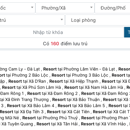
uốc
Phường/Xã
Đường/Phố
trú
Loại phòng
Có
160
điểm lưu trú
Phường Cam Ly - Đà Lạt
,
Resort
tại Phường Lâm Viên - Đà Lạt
,
Resor
ort
tại Phường 2 Bảo Lộc
,
Resort
tại Phường 3 Bảo Lộc
,
Resort
 Lập
,
Resort
tại Xã D'Ran
,
Resort
tại Xã Hiệp Thạnh
,
Resort
tại 
,
Resort
tại Xã Phú Sơn Lâm Hà
,
Resort
tại Xã Nam Hà Lâm Hà
,
R
 Xã Đam Rông 1
,
Resort
tại Xã Đam Rông 2
,
Resort
tại Xã Đam Rông
tại Xã Đinh Trang Thượng
,
Resort
tại Xã Bảo Thuận
,
Resort
tại 
m 3
,
Resort
tại Xã Bảo Lâm 4
,
Resort
tại Xã Bảo Lâm 5
,
Resort
Resort
tại Xã Đạ Tẻh 3
,
Resort
tại Xã Cát Tiên
,
Resort
tại Xã Cát
ường Mũi Né
,
Resort
tại Phường Phú Thuỷ
,
Resort
tại Phường Phan
tại Xã Tuyên Quang
,
Resort
tại Xã Tân Hải
,
Resort
tại Xã Vĩnh Hảo
,
rt
tại Xã Hồng Thái
,
Resort
tại Xã Hải Ninh
,
Resort
tại Xã Phan S