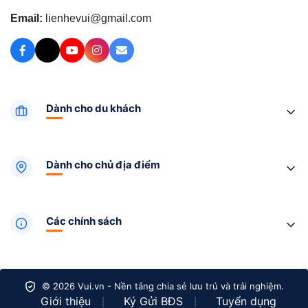
Email:
lienhevui@gmail.com
Dành cho du khách
Dành cho chủ địa điểm
Các chính sách
© 2026 Vui.vn - Nền tảng chia sẻ lưu trú và trải nghiệm.
Giới thiệu
Ký Gửi BĐS
Tuyển dụng
|
|