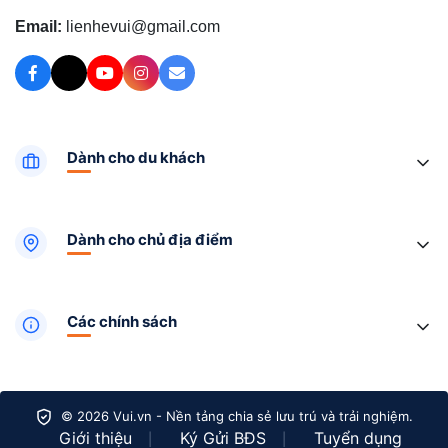
Email:
lienhevui@gmail.com
Dành cho du khách
Dành cho chủ địa điểm
Các chính sách
© 2026 Vui.vn - Nền tảng chia sẻ lưu trú và trải nghiệm.
Giới thiệu
Ký Gửi BĐS
Tuyển dụng
|
|