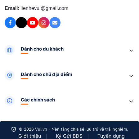
Email:
lienhevui@gmail.com
Dành cho du khách
Dành cho chủ địa điểm
Các chính sách
© 2026 Vui.vn - Nền tảng chia sẻ lưu trú và trải nghiệm.
Giới thiệu
Ký Gửi BĐS
Tuyển dụng
|
|