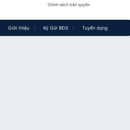
Chính sách bản quyền
Giới thiệu
Ký Gửi BĐS
Tuyển dụng
|
|