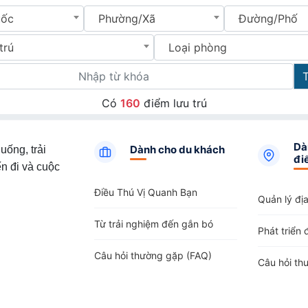
uốc
Phường/Xã
Đường/Phố
trú
Loại phòng
Có
160
điểm lưu trú
Dà
Dành cho du khách
uống, trải
đi
n đi và cuộc
Điều Thú Vị Quanh Bạn
Quản lý đị
Từ trải nghiệm đến gắn bó
Phát triển 
Câu hỏi thường gặp (FAQ)
Câu hỏi th