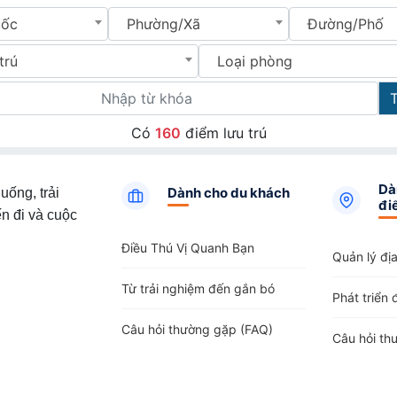
uốc
Phường/Xã
Đường/Phố
trú
Loại phòng
Có
160
điểm lưu trú
Dà
Dành cho du khách
uống, trải
đi
n đi và cuộc
Điều Thú Vị Quanh Bạn
Quản lý đị
Từ trải nghiệm đến gắn bó
Phát triển 
Câu hỏi thường gặp (FAQ)
Câu hỏi th