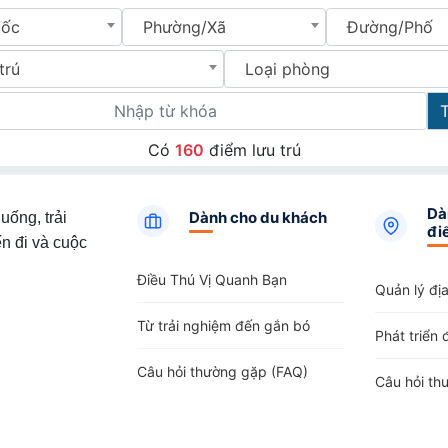
uốc
Phường/Xã
Đường/Phố
trú
Loại phòng
Có
160
điểm lưu trú
Dà
Dành cho du khách
uống, trải
đi
n đi và cuộc
Điều Thú Vị Quanh Bạn
Quản lý đị
Từ trải nghiệm đến gắn bó
Phát triển 
Câu hỏi thường gặp (FAQ)
Câu hỏi th