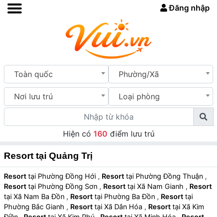
Đăng nhập
Toàn quốc
Phường/Xã
Nơi lưu trú
Loại phòng
Hiện có
160
điểm lưu trú
Resort tại Quảng Trị
Resort
tại Phường Đồng Hới
,
Resort
tại Phường Đồng Thuận
,
Resort
tại Phường Đồng Sơn
,
Resort
tại Xã Nam Gianh
,
Resort
tại Xã Nam Ba Đồn
,
Resort
tại Phường Ba Đồn
,
Resort
tại
Phường Bắc Gianh
,
Resort
tại Xã Dân Hóa
,
Resort
tại Xã Kim
Điền
,
Resort
tại Xã Kim Phú
,
Resort
tại Xã Minh Hóa
,
Resort