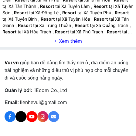
tại Xã Tân Thành
,
Resort
tại Xã Tuyên Lâm
,
Resort
tại Xã Tuyên
Sơn
,
Resort
tại Xã Đồng Lê
,
Resort
tại Xã Tuyên Phú
,
Resort
tại Xã Tuyên Bình
,
Resort
tại Xã Tuyên Hóa
,
Resort
tại Xã Tân
Gianh
,
Resort
tại Xã Trung Thuần
,
Resort
tại Xã Quảng Trạch
,
Resort
tại Xã Hòa Trạch
,
Resort
tại Xã Phú Trạch
,
Resort
tại Xã
Thượng Trạch
,
Resort
tại Xã Phong Nha
,
Resort
tại Xã Bắc
Trạch
,
Resort
tại Xã Đông Trạch
,
Resort
tại Xã Hoàn Lão
,
Resort
tại Xã Bố Trạch
,
Resort
tại Xã Nam Trạch
,
Resort
tại Xã
Quảng Ninh
,
Resort
tại Xã Ninh Châu
,
Resort
tại Xã Trường
Vui.vn
giúp bạn dễ dàng tìm thấy nơi ở, địa điểm ăn uống,
Ninh
,
Resort
tại Xã Trường Sơn
,
Resort
tại Xã Lệ Thủy
,
Resort
tại Xã Cam Hồng
,
Resort
tại Xã Sen Ngư
,
Resort
tại Xã Tân Mỹ
trải nghiệm và những điều thú vị phù hợp cho mỗi chuyến
,
Resort
tại Xã Trường Phú
,
Resort
tại Xã Lệ Ninh
,
Resort
tại Xã
đi và cuộc sống hằng ngày.
Kim Ngân
,
Resort
tại Phường Đông Hà
,
Resort
tại Phường
Nam Đông Hà
,
Resort
tại Phường Quảng Trị
,
Resort
tại Xã
Quản lý bởi:
1Ecom Co.,Ltd
Vĩnh Linh
,
Resort
tại Xã Cửa Tùng
,
Resort
tại Xã Vĩnh Hoàng
,
Resort
tại Xã Vĩnh Thủy
,
Resort
tại Xã Bến Quan
,
Resort
tại Xã
Email:
lienhevui@gmail.com
Cồn Tiên
,
Resort
tại Xã Cửa Việt
,
Resort
tại Xã Gio Linh
,
Resort
tại Xã Bến Hải
,
Resort
tại Xã Hướng Lập
,
Resort
tại Xã
Hướng Phùng
,
Resort
tại Xã Khe Sanh
,
Resort
tại Xã Tân Lập
,
Resort
tại Xã Lao Bảo
,
Resort
tại Xã Lìa
,
Resort
tại Xã A Dơi
,
Resort
tại Xã La Lay
,
Resort
tại Xã Tà Rụt
,
Resort
tại Xã