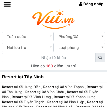
Đăng nhập
Toàn quốc
Phường/Xã
Nơi lưu trú
Loại phòng
Hiện có
160
điểm lưu trú
Resort tại Tây Ninh
Resort
tại Xã Hưng Điền
,
Resort
tại Xã Vĩnh Thạnh
,
Resort
tại
Xã Tân Hưng
,
Resort
tại Xã Vĩnh Châu
,
Resort
tại Xã Tuyên
Bình
,
Resort
tại Xã Vĩnh Hưng
,
Resort
tại Xã Khánh Hưng
,
Resort
tại Xã Tuyên Thạnh
,
Resort
tại Xã Bình Hiệp
,
Resort
tại
Phường Kiến Tường
,
Resort
tại Xã Bình Hoà
,
Resort
tại Xã Mộc