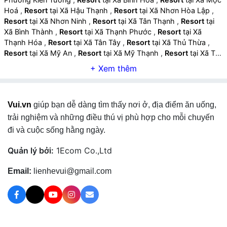
Hoá
,
Resort
tại Xã Hậu Thạnh
,
Resort
tại Xã Nhơn Hòa Lập
,
Resort
tại Xã Nhơn Ninh
,
Resort
tại Xã Tân Thạnh
,
Resort
tại
Xã Bình Thành
,
Resort
tại Xã Thạnh Phước
,
Resort
tại Xã
Thạnh Hóa
,
Resort
tại Xã Tân Tây
,
Resort
tại Xã Thủ Thừa
,
Resort
tại Xã Mỹ An
,
Resort
tại Xã Mỹ Thạnh
,
Resort
tại Xã Tân
Long
,
Resort
tại Xã Mỹ Quý
,
Resort
tại Xã Đông Thành
,
Resort
tại Xã Đức Huệ
,
Resort
tại Xã An Ninh
,
Resort
tại Xã
Hiệp Hoà
,
Resort
tại Xã Hậu Nghĩa
,
Resort
tại Xã Hoà Khánh
,
Resort
tại Xã Đức Lập
,
Resort
tại Xã Mỹ Hạnh
,
Resort
tại Xã
Vui.vn
giúp bạn dễ dàng tìm thấy nơi ở, địa điểm ăn uống,
Đức Hòa
,
Resort
tại Xã Thạnh Lợi
,
Resort
tại Xã Bình Đức
,
Resort
tại Xã Lương Hoà
,
Resort
tại Xã Bến Lức
,
Resort
tại Xã
trải nghiệm và những điều thú vị phù hợp cho mỗi chuyến
Mỹ Yên
,
Resort
tại Xã Long Cang
,
Resort
tại Xã Rạch Kiến
,
đi và cuộc sống hằng ngày.
Resort
tại Xã Mỹ Lệ
,
Resort
tại Xã Tân Lân
,
Resort
tại Xã Cần
Đước
,
Resort
tại Xã Long Hựu
,
Resort
tại Xã Phước Lý
,
Resort
Quản lý bởi:
1Ecom Co.,Ltd
tại Xã Mỹ Lộc
,
Resort
tại Xã Cần Giuộc
,
Resort
tại Xã Phước
Vĩnh Tây
,
Resort
tại Xã Tân Tập
,
Resort
tại Xã Vàm Cỏ
,
Resort
Email:
lienhevui@gmail.com
tại Xã Tân Trụ
,
Resort
tại Xã Nhựt Tảo
,
Resort
tại Xã Thuận Mỹ
,
Resort
tại Xã An Lục Long
,
Resort
tại Xã Tầm Vu
,
Resort
tại
Xã Vĩnh Công
,
Resort
tại Phường Long An
,
Resort
tại Phường
Tân An
,
Resort
tại Phường Khánh Hậu
,
Resort
tại Phường Tân
Ninh
,
Resort
tại Phường Bình Minh
,
Resort
tại Phường Ninh