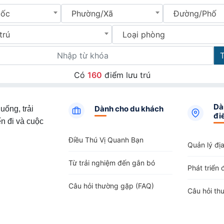
uốc
Phường/Xã
Đường/Phố
trú
Loại phòng
Có
160
điểm lưu trú
Dà
Dành cho du khách
uống, trải
đi
n đi và cuộc
Điều Thú Vị Quanh Bạn
Quản lý đị
Từ trải nghiệm đến gắn bó
Phát triển 
Câu hỏi thường gặp (FAQ)
Câu hỏi th