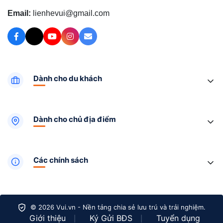
Email:
lienhevui@gmail.com
Dành cho du khách
Dành cho chủ địa điểm
Các chính sách
© 2026 Vui.vn - Nền tảng chia sẻ lưu trú và trải nghiệm.
Giới thiệu
Ký Gửi BĐS
Tuyển dụng
|
|