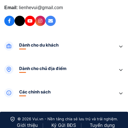
Email:
lienhevui@gmail.com
Dành cho du khách
Dành cho chủ địa điểm
Các chính sách
© 2026 Vui.vn - Nền tảng chia sẻ lưu trú và trải nghiệm.
Giới thiệu
Ký Gửi BĐS
Tuyển dụng
|
|