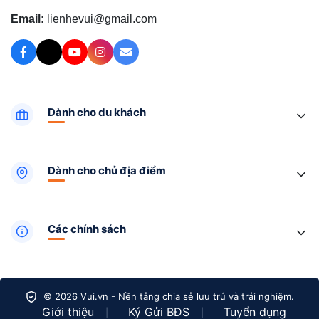
Email:
lienhevui@gmail.com
Dành cho du khách
Dành cho chủ địa điểm
Các chính sách
© 2026 Vui.vn - Nền tảng chia sẻ lưu trú và trải nghiệm.
Giới thiệu
Ký Gửi BĐS
Tuyển dụng
|
|