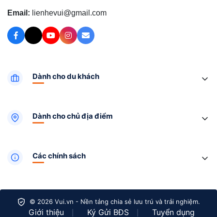
Email:
lienhevui@gmail.com
Dành cho du khách
Dành cho chủ địa điểm
Các chính sách
© 2026 Vui.vn - Nền tảng chia sẻ lưu trú và trải nghiệm.
Giới thiệu
Ký Gửi BĐS
Tuyển dụng
|
|