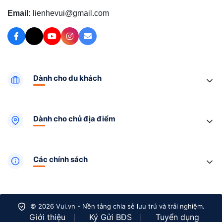
Email:
lienhevui@gmail.com
Dành cho du khách
Dành cho chủ địa điểm
Các chính sách
© 2026 Vui.vn - Nền tảng chia sẻ lưu trú và trải nghiệm.
Giới thiệu
Ký Gửi BĐS
Tuyển dụng
|
|