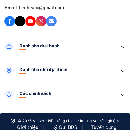
Email:
lienhevui@gmail.com
Dành cho du khách
Dành cho chủ địa điểm
Các chính sách
© 2026 Vui.vn - Nền tảng chia sẻ lưu trú và trải nghiệm.
Giới thiệu
Ký Gửi BĐS
Tuyển dụng
|
|